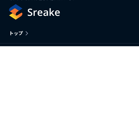
トップ
SRE総合支援
インフラ・SRE / DevOps支援
Kubernetes構築・運用支援
セキュリティ支援
Google Cloud 総合支援サービス
Google Cloud支払い代行サービス
AWS総合支援サービス