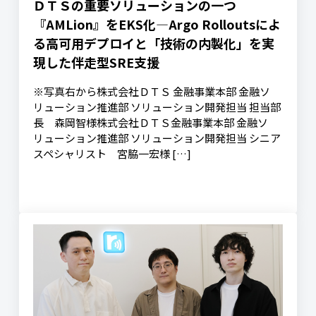
ＤＴＳの重要ソリューションの一つ
『AMLion』をEKS化—Argo Rolloutsによ
る高可用デプロイと「技術の内製化」を実
現した伴走型SRE支援
※写真右から株式会社ＤＴＳ 金融事業本部 金融ソ
リューション推進部 ソリューション開発担当 担当部
長 森岡智様株式会社ＤＴＳ金融事業本部 金融ソ
リューション推進部 ソリューション開発担当 シニア
スペシャリスト 宮脇一宏様 […]