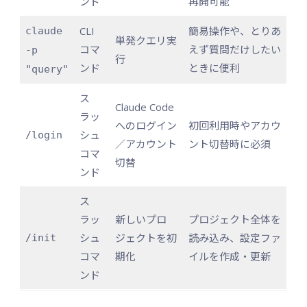
ンド
再開可能
CLI
簡易操作や、とりあ
claude
単発クエリ実
コマ
えず質問だけしたい
-p
行
ンド
ときに便利
"query"
ス
Claude Code
ラッ
へのログイン
初回利用時やアカウ
シュ
/login
／アカウント
ント切替時に必須
コマ
切替
ンド
ス
ラッ
新しいプロ
プロジェクト全体を
シュ
ジェクトを初
読み込み、設定ファ
/init
コマ
期化
イルを作成・更新
ンド