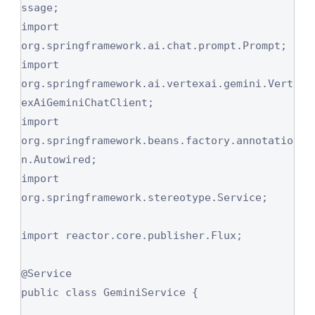
ssage;

import 
org.springframework.ai.chat.prompt.Prompt;

import 
org.springframework.ai.vertexai.gemini.Vert
exAiGeminiChatClient;

import 
org.springframework.beans.factory.annotatio
n.Autowired;

import 
org.springframework.stereotype.Service;

import reactor.core.publisher.Flux;

@Service

public class GeminiService {
