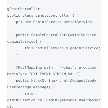
@RestController

public class SampleController {

    private GeminiService geminiService;

    public SampleController(GeminiService 
geminiService) {

        this.geminiService = geminiService;

    }

    @PostMapping(path = "/chat", produces = 
MediaType.TEXT_EVENT_STREAM_VALUE)

    public Flux<String> chat(@RequestBody 
UserMessage message) {

        return 
geminiService.callGemini(message.userMessag
e);
