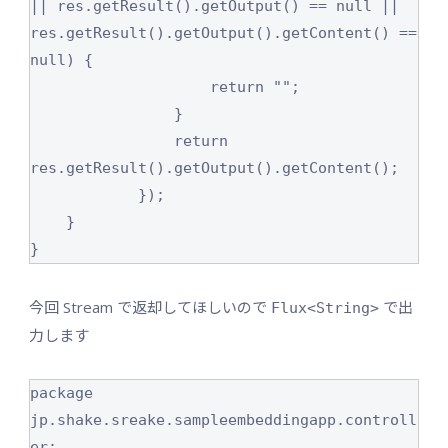
|| res.getResult().getOutput() == null || 
res.getResult().getOutput().getContent() == 
null) {

                    return "";

                }

                return 
res.getResult().getOutput().getContent();

            });

    }

}
今回 Stream で返却してほしいので
で出
Flux<String>
力します
package 
jp.shake.sreake.sampleembeddingapp.controll
er;
