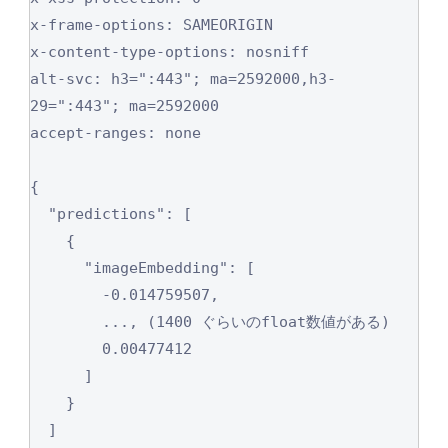
x-frame-options: SAMEORIGIN

x-content-type-options: nosniff

alt-svc: h3=":443"; ma=2592000,h3-
29=":443"; ma=2592000

accept-ranges: none

{

  "predictions": [

    {

      "imageEmbedding": [

        -0.014759507,

        ..., (1400 ぐらいのfloat数値がある)

        0.00477412

      ]

    }

  ]
