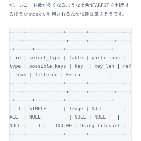
が、レコード数が多くなるような場合
を利用す
NEAREST
るほうが index が利用されるため性能は良さそうです。
+----+-------------+-------+------------+--
----+---------------+------+---------+-----
-+------+----------+----------------+

| id | select_type | table | partitions | 
type | possible_keys | key  | key_len | ref  
| rows | filtered | Extra          |

+----+-------------+-------+------------+--
----+---------------+------+---------+-----
-+------+----------+----------------+

|  1 | SIMPLE      | Image | NULL       | 
ALL  | NULL          | NULL | NULL    | 
NULL |    1 |   100.00 | Using filesort |

+----+-------------+-------+------------+--