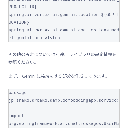
PROJECT_ID}

spring.ai.vertex.ai.gemini.location=${GCP_L
OCATION}

spring.ai.vertex.ai.gemini.chat.options.mod
el=gemini-pro-vision
その他の設定については別途、 ライブラリの設定情報を
参照ください。
まず、 Gemini に接続をする部分を作成してみます。
package 
jp.shake.sreake.sampleembeddingapp.service;

import 
org.springframework.ai.chat.messages.UserMe