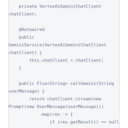
    private VertexAiGeminiChatClient 
chatClient;

    @Autowired

    public 
GeminiService(VertexAiGeminiChatClient 
chatClient) {

        this.chatClient = chatClient;

    }

    public Flux<String> callGemini(String 
userMessage) {

        return chatClient.stream(new 
Prompt(new UserMessage(userMessage)))

            .map(res -> {

                if (res.getResult() == null 