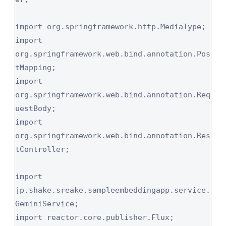
import org.springframework.http.MediaType;

import 
org.springframework.web.bind.annotation.Pos
tMapping;

import 
org.springframework.web.bind.annotation.Req
uestBody;

import 
org.springframework.web.bind.annotation.Res
tController;

import 
jp.shake.sreake.sampleembeddingapp.service.
GeminiService;

import reactor.core.publisher.Flux;
