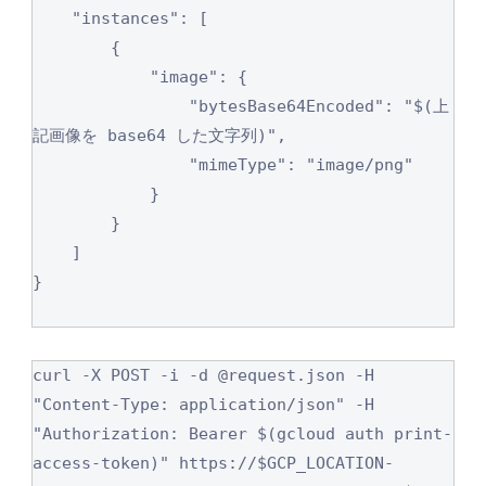
    "instances": [

        {

            "image": {

                "bytesBase64Encoded": "$(上
記画像を base64 した文字列)",

                "mimeType": "image/png"

            }

        }

    ]

}

curl -X POST -i -d @request.json -H 
"Content-Type: application/json" -H 
"Authorization: Bearer $(gcloud auth print-
access-token)" https://$GCP_LOCATION-