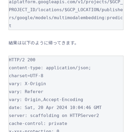
aiplatform.googleapis.com/v1/projects/$GCP_
PROJECT_ID/locations/$GCP_LOCATION/publishe
rs/google/models/multimodalembedding:predic
t
結果は以下のように帰ってきます。
HTTP/2 200 

content-type: application/json; 
charset=UTF-8

vary: X-Origin

vary: Referer

vary: Origin,Accept-Encoding

date: Sat, 20 Apr 2024 10:04:46 GMT

server: scaffolding on HTTPServer2

cache-control: private

x-xss-protection: 0
