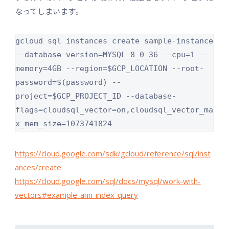
なってしまいます。
gcloud sql instances create sample-instance 
--database-version=MYSQL_8_0_36 --cpu=1 --
memory=4GB --region=$GCP_LOCATION --root-
password=$(password) --
project=$GCP_PROJECT_ID --database-
flags=cloudsql_vector=on,cloudsql_vector_ma
x_mem_size=1073741824
https://cloud.google.com/sdk/gcloud/reference/sql/inst
ances/create
https://cloud.google.com/sql/docs/mysql/work-with-
vectors#example-ann-index-query