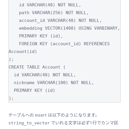
    id VARCHAR(48) NOT NULL,

    path VARCHAR(256) NOT NULL,

    account_id VARCHAR(48) NOT NULL,

    embedding VECTOR(1408) USING VARBINARY,

    PRIMARY KEY (id),

    FOREIGN KEY (account_id) REFERENCES 
Account(id)

);

CREATE TABLE Account (

  id VARCHAR(48) NOT NULL,

  nickname VARCHAR(100) NOT NULL,

  PRIMARY KEY (id)

);
テーブルへの insert は以下のようになります。
でいれる文字は必ず1行でカンマ区
string_to_vector