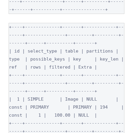
----+---------------+------+---------+-----
-+------+----------+----------------+
+----+-------------+-------+------------+--
-----+---------------+---------+---------+-
------+------+----------+-------+

| id | select_type | table | partitions | 
type  | possible_keys | key     | key_len | 
ref   | rows | filtered | Extra |

+----+-------------+-------+------------+--
-----+---------------+---------+---------+-
------+------+----------+-------+

|  1 | SIMPLE      | Image | NULL       | 
const | PRIMARY       | PRIMARY | 194     | 
const |    1 |   100.00 | NULL  |

+----+-------------+-------+------------+--
-----+---------------+---------+---------+-