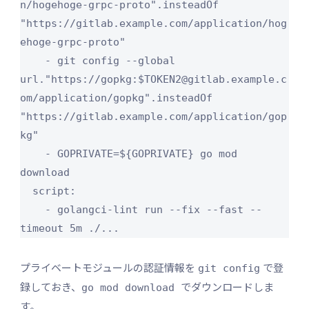
n/hogehoge-grpc-proto".insteadOf 
"https://gitlab.example.com/application/hog
ehoge-grpc-proto"

    - git config --global 
url."https://gopkg:$TOKEN2@gitlab.example.c
om/application/gopkg".insteadOf 
"https://gitlab.example.com/application/gop
kg"

    - GOPRIVATE=${GOPRIVATE} go mod 
download

  script:

    - golangci-lint run --fix --fast --
timeout 5m ./...
プライベートモジュールの認証情報を
で登
git config
録しておき、
でダウンロードしま
go mod download
す。