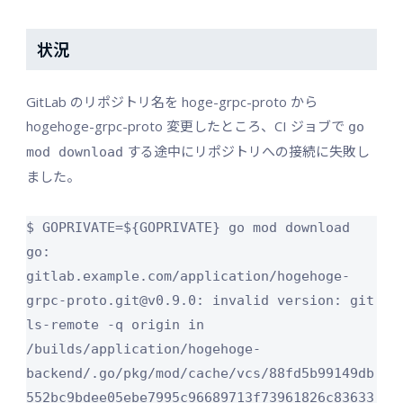
状況
GitLab のリポジトリ名を hoge-grpc-proto から
hogehoge-grpc-proto 変更したところ、CI ジョブで
go
する途中にリポジトリへの接続に失敗し
mod download
ました。
$ GOPRIVATE=${GOPRIVATE} go mod download

go: 
gitlab.example.com/application/hogehoge-
grpc-proto.git@v0.9.0: invalid version: git 
ls-remote -q origin in 
/builds/application/hogehoge-
backend/.go/pkg/mod/cache/vcs/88fd5b99149db
552bc9bdee05ebe7995c96689713f73961826c83633