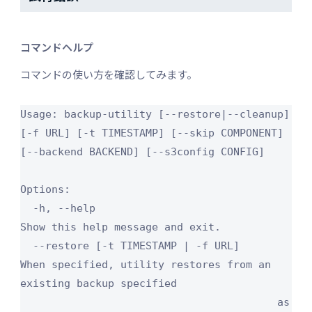
コマンドヘルプ
コマンドの使い方を確認してみます。
Usage: backup-utility [--restore|--cleanup] 
[-f URL] [-t TIMESTAMP] [--skip COMPONENT] 
[--backend BACKEND] [--s3config CONFIG]

Options:

  -h, --help                             
Show this help message and exit.

  --restore [-t TIMESTAMP | -f URL]      
When specified, utility restores from an 
existing backup specified

                                         as 