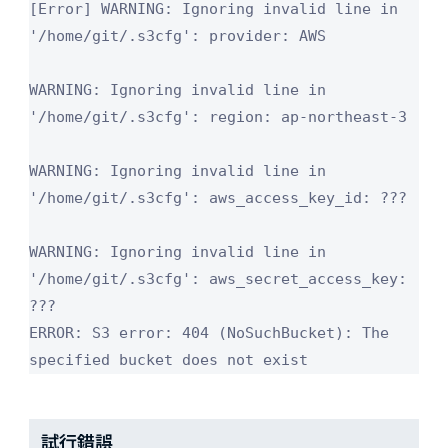
[Error] WARNING: Ignoring invalid line in 
'/home/git/.s3cfg': provider: AWS

WARNING: Ignoring invalid line in 
'/home/git/.s3cfg': region: ap-northeast-3

WARNING: Ignoring invalid line in 
'/home/git/.s3cfg': aws_access_key_id: ???

WARNING: Ignoring invalid line in 
'/home/git/.s3cfg': aws_secret_access_key: 
???

ERROR: S3 error: 404 (NoSuchBucket): The 
specified bucket does not exist
試行錯誤