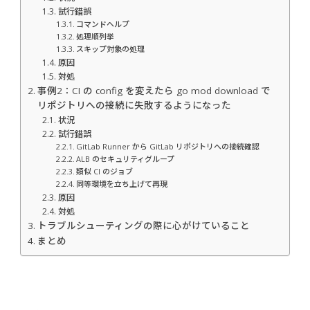
試行錯誤
コマンドヘルプ
処理順列挙
スキップ対象の処理
原因
対処
事例2：CI の config を変えたら go mod download で
リポジトリへの接続に失敗するようになった
状況
試行錯誤
GitLab Runner から GitLab リポジトリへの接続確認
ALB のセキュリティグループ
類似 CI のジョブ
同等環境を立ち上げて再現
原因
対処
トラブルシューティングの際に心がけていること
まとめ