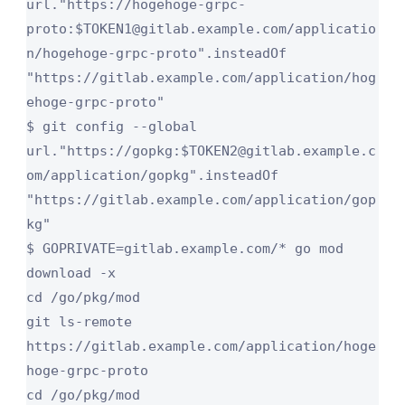
url."https://hogehoge-grpc-
proto:$TOKEN1@gitlab.example.com/applicatio
n/hogehoge-grpc-proto".insteadOf 
"https://gitlab.example.com/application/hog
ehoge-grpc-proto"

$ git config --global 
url."https://gopkg:$TOKEN2@gitlab.example.c
om/application/gopkg".insteadOf 
"https://gitlab.example.com/application/gop
kg"

$ GOPRIVATE=gitlab.example.com/* go mod 
download -x

cd /go/pkg/mod

git ls-remote 
https://gitlab.example.com/application/hoge
hoge-grpc-proto

cd /go/pkg/mod
