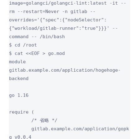
image=golangci/golangci-lint:latest -it --
rm --restart=Never -n gitlab --
overrides='{"spec":{"nodeSelector":
{"workload/gitlab-runner":"true"}}}' --
command -- /bin/bash

$ cd /root

$ cat <<EOF > go.mod

module 
gitlab.example.com/application/hogehoge-
backend

go 1.16

require (

        /* 省略 */

	gitlab.example.com/application/gopk
g v0.0.4
