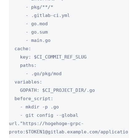
      - pkg/**/*

      - .gitlab-ci.yml

      - go.mod

      - go.sum

      - main.go

  cache:

    key: $CI_COMMIT_REF_SLUG

    paths:

      - .go/pkg/mod

  variables:

    GOPATH: $CI_PROJECT_DIR/.go

  before_script:

    - mkdir -p .go

    - git config --global 
url."https://hogehoge-grpc-
proto:$TOKEN1@gitlab.example.com/applicatio