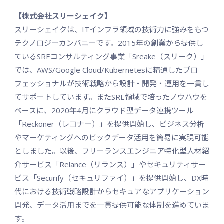
【株式会社スリーシェイク】
スリーシェイクは、ITインフラ領域の技術力に強みをもつ
テクノロジーカンパニーです。2015年の創業から提供し
ているSREコンサルティング事業「Sreake（スリーク）」
では、AWS/Google Cloud/Kubernetesに精通したプロ
フェッショナルが技術戦略から設計・開発・運用を一貫し
てサポートしています。またSRE領域で培ったノウハウを
ベースに、2020年4月にクラウド型データ連携ツール
「Reckoner（レコナー）」を提供開始し、ビジネス分析
やマーケティングへのビックデータ活用を簡易に実現可能
としました。以後、フリーランスエンジニア特化型人材紹
介サービス「Relance（リランス）」やセキュリティサー
ビス「Securify（セキュリファイ）」を提供開始し、DX時
代における技術戦略設計からセキュアなアプリケーション
開発、データ活用までを一貫提供可能な体制を進めていま
す。