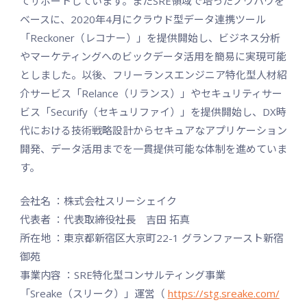
てサポートしています。またSRE領域で培ったノウハウを
ベースに、2020年4月にクラウド型データ連携ツール
「Reckoner（レコナー）」を提供開始し、ビジネス分析
やマーケティングへのビックデータ活用を簡易に実現可能
としました。以後、フリーランスエンジニア特化型人材紹
介サービス「Relance（リランス）」やセキュリティサー
ビス「Securify（セキュリファイ）」を提供開始し、DX時
代における技術戦略設計からセキュアなアプリケーション
開発、データ活用までを一貫提供可能な体制を進めていま
す。
会社名 ：株式会社スリーシェイク
代表者 ：代表取締役社長 吉田 拓真
所在地 ：東京都新宿区大京町22-1 グランファースト新宿
御苑
事業内容 ：SRE特化型コンサルティング事業
「Sreake（スリーク）」運営（
https://stg.sreake.com/